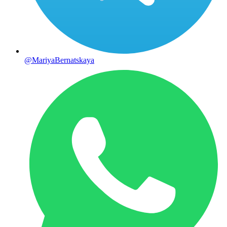
@MariyaBernatskaya