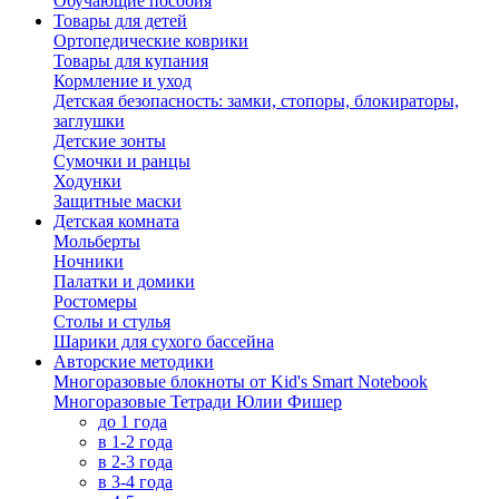
Обучающие пособия
Товары для детей
Ортопедические коврики
Товары для купания
Кормление и уход
Детская безопасность: замки, стопоры, блокираторы,
заглушки
Детские зонты
Сумочки и ранцы
Ходунки
Защитные маски
Детская комната
Мольберты
Ночники
Палатки и домики
Ростомеры
Столы и стулья
Шарики для сухого бассейна
Авторские методики
Многоразовые блокноты от Kid's Smart Notebook
Многоразовые Тетради Юлии Фишер
до 1 года
в 1-2 года
в 2-3 года
в 3-4 года