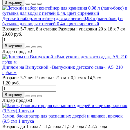
В корзину
Детский набор: контейнер для хранения 0,98 л (ланч-бокс) и
бутылка для воды с петлей 0,4л, цвет сиреневый
Возраст:
5-7 лет, 8 и старше
Размеры :
упаковки 20 х 18 х 7 см
29.00 руб.
В корзину
Лидер продаж!
Диплом на Выпускной «Выпускник детского сада», А5, 210
гр/кв.м
Возраст:
5-7 лет
Размеры :
21 см х 0,2 см х 14,5 см
1.20 руб.
В корзину
Лидер продаж!
Замок, блокиратор для распашных дверей и ящиков, крючок
(9,5 см) 1 штука
Возраст:
до 1 года / 1-1,5 года / 1,5-2 года / 2-2,5 года