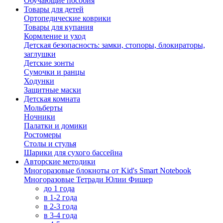
Обучающие пособия
Товары для детей
Ортопедические коврики
Товары для купания
Кормление и уход
Детская безопасность: замки, стопоры, блокираторы,
заглушки
Детские зонты
Сумочки и ранцы
Ходунки
Защитные маски
Детская комната
Мольберты
Ночники
Палатки и домики
Ростомеры
Столы и стулья
Шарики для сухого бассейна
Авторские методики
Многоразовые блокноты от Kid's Smart Notebook
Многоразовые Тетради Юлии Фишер
до 1 года
в 1-2 года
в 2-3 года
в 3-4 года