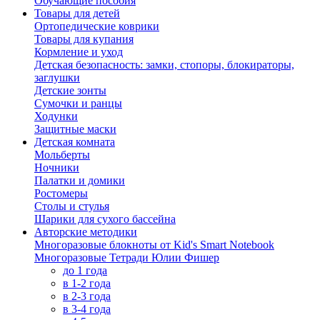
Обучающие пособия
Товары для детей
Ортопедические коврики
Товары для купания
Кормление и уход
Детская безопасность: замки, стопоры, блокираторы,
заглушки
Детские зонты
Сумочки и ранцы
Ходунки
Защитные маски
Детская комната
Мольберты
Ночники
Палатки и домики
Ростомеры
Столы и стулья
Шарики для сухого бассейна
Авторские методики
Многоразовые блокноты от Kid's Smart Notebook
Многоразовые Тетради Юлии Фишер
до 1 года
в 1-2 года
в 2-3 года
в 3-4 года