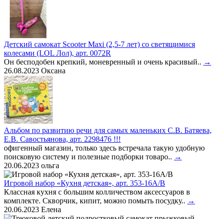
Детский самокат Scooter Maxi (2,5-7 лет) со светящимися
колесами (LOL Лол), арт. 0072R
Он бесподобен крепкий, моневренный и очень красивый..
→
26.08.2023
Оксана
Альбом по развитию речи для самых маленьких С.В. Батяева,
Е.В. Савостьянова, арт. 2298476 !!!
офигенный магазин, только здесь встречала такую удобную
поисковую систему и полезные подборки товаро..
→
20.06.2023
ольга
Игровой набор «Кухня детская», арт. 353-16A/B
Классная кухня с большим колличеством аксессуаров в
комплекте. Скворчик, кипит, можно помыть посудку..
→
20.06.2023
Елена