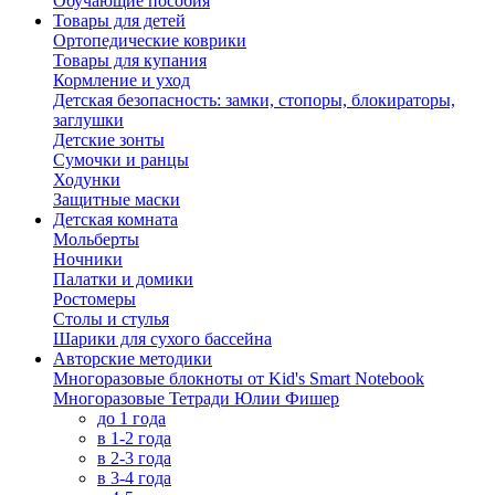
Обучающие пособия
Товары для детей
Ортопедические коврики
Товары для купания
Кормление и уход
Детская безопасность: замки, стопоры, блокираторы,
заглушки
Детские зонты
Сумочки и ранцы
Ходунки
Защитные маски
Детская комната
Мольберты
Ночники
Палатки и домики
Ростомеры
Столы и стулья
Шарики для сухого бассейна
Авторские методики
Многоразовые блокноты от Kid's Smart Notebook
Многоразовые Тетради Юлии Фишер
до 1 года
в 1-2 года
в 2-3 года
в 3-4 года