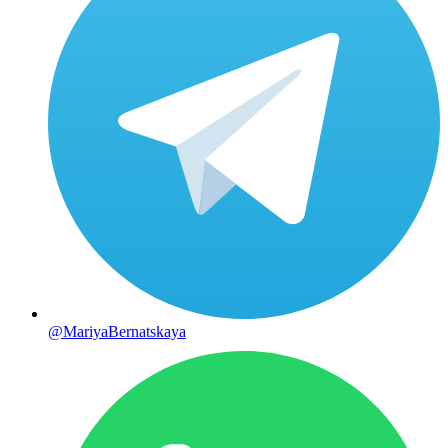
@MariyaBernatskaya