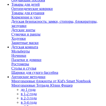
Обучающие пособия
Товары для детей
Ортопедические коврики
Товары для купания
Кормление и уход
Детская безопасность: замки, стопоры, блокираторы,
заглушки
Детские зонты
Сумочки и ранцы
Ходунки
Защитные маски
Детская комната
Мольберты
Ночники
Палатки и домики
Ростомеры
Столы и стулья
Шарики для сухого бассейна
Авторские методики
Многоразовые блокноты от Kid's Smart Notebook
Многоразовые Тетради Юлии Фишер
до 1 года
в 1-2 года
в 2-3 года
в 3-4 года