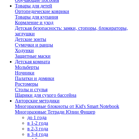
Обучающие пособия
Товары для детей
Ортопедические коврики
Товары для купания
Кормление и уход
Детская безопасность: замки, стопоры, блокираторы,
заглушки
Детские зонты
Сумочки и ранцы
Ходунки
Защитные маски
Детская комната
Мольберты
Ночники
Палатки и домики
Ростомеры
Столы и стулья
Шарики для сухого бассейна
Авторские методики
Многоразовые блокноты от Kid's Smart Notebook
Многоразовые Тетради Юлии Фишер
до 1 года
в 1-2 года
в 2-3 года
в 3-4 года