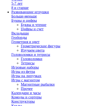
5-7 лет
8 и старше
Развивающие игрушки
Больше-меньше
Буквы и цифры
Буквы и чтение
Цифры и счет
Вкладыши
Геоборды
Геометрия и цвет
Геометрические фигуры
Изучаем цвета
Головоломки и тетрисы
Головоломки
Тетрисы
Игровые наборы
Игры из фетра
Игры на липучках
Игры с магнитом
Магнитные рыбалки
Прочее
Календари и часы
Комоды и сортеры
Конструкторы
Куклы