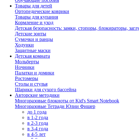
Обучающие пособия
Товары для детей
Ортопедические коврики
Товары для купания
Кормление и уход
Детская безопасность: замки, стопоры, блокираторы, заг
Детские зонты
Сумочки и ранцы
Ходунки
Защитные маски
Детская комната
Мольберты
Ночники
Палатки и домики
Ростомеры
Столы и стулья
Шарики для сухого бассейна
Авторские методики
Многоразовые блокноты от Kid's Smart Notebook
Многоразовые Тетради Юлии Фишер
до 1 года
в 1-2 года
в 2-3 года
в 3-4 года
в 4-5 лет