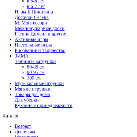
в 5-6 лет
в 6-7 лет
Игры Б.Никитина
Досочки Сегена
М. Монтессори
Межполушарные доски
Гленна Домана и другие
Активные игры
Настольные игры
Рисование и творчество
ЗИМА
Тюбинги-ватрушки
80-85 см
90-95 см
100 см
Музыкальные игрушки
Мягкие игрушки
Товары для дома
Для уборки
Кухонные принадлежности
Каталог
Возраст
Девочкам