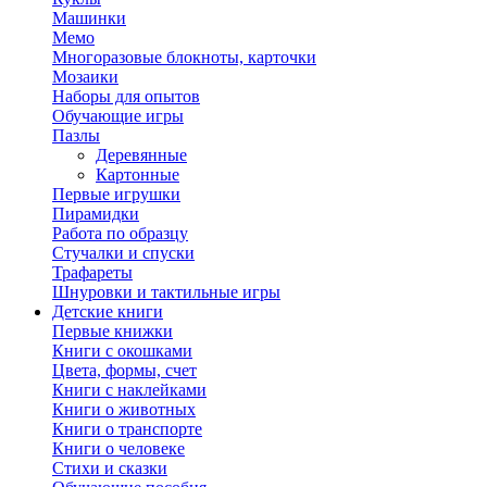
Машинки
Мемо
Многоразовые блокноты, карточки
Мозаики
Наборы для опытов
Обучающие игры
Пазлы
Деревянные
Картонные
Первые игрушки
Пирамидки
Работа по образцу
Стучалки и спуски
Трафареты
Шнуровки и тактильные игры
Детские книги
Первые книжки
Книги с окошками
Цвета, формы, счет
Книги с наклейками
Книги о животных
Книги о транспорте
Книги о человеке
Стихи и сказки