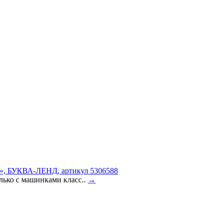
г», БУКВА-ЛЕНД, артикул 5306588
лько с машинками класс..
→